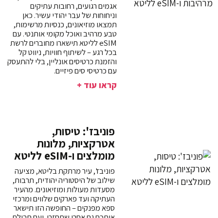
אגמים רגועים, רחובות עתיקים
וניחוחות של עבר יהודי עשיר. כאן
תמצאו מוזיאונים, כנסיות מרשימות,
טבע מרהיב ואוכל מקומי אותנטי. עם
eSIM לליטא תישארו מחוברים לרשת
בכל רגע – לשיתוף חוויות, ניווט קל
והזמנת כרטיסים אונליין, בלי להתעסק
עם כרטיסי סים פיזיים.
קראו עוד +
פוניבז': טיסות,
אטרקציות, מלונות
מומלצים ו-eSIM לליטא
פוניבז', עיר מרתקת בליטא, מציעה
שילוב של היסטוריה יהודית, תרבות,
מסעדות מעולות ומוזיאונים. מהעיר
העתיקה ועד פארקים שלווים ומרכזי
ספא מפנקים – החופשה הזו תישאר
איתכם גם אחרי שתחזרו. ועם חבילת