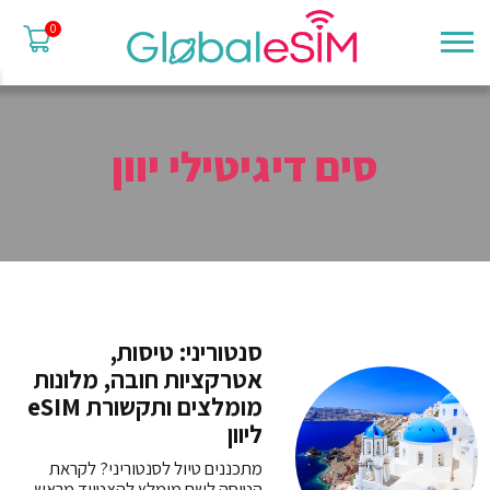
0
סים דיגיטילי יוון
סנטוריני: טיסות,
אטרקציות חובה, מלונות
מומלצים ותקשורת eSIM
ליוון
מתכננים טיול לסנטוריני? לקראת
הטיסה לשם מומלץ להצטייד מראש