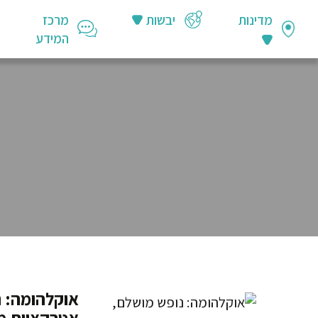
מדינות
יבשות
מרכז
המידע
אוקלהומה: נ