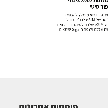
לונות מומלצים ו-
נגפור סיטי מומלץ להצטייד
מראש בחבילת גלישה של eSIM לחו"ל. תוכלו
לבחור את מסלול ה-eSIM שלכם לסינגפור בהתאם
למספר ימי החופשה שלכם ולנפח ה-Giga שיתאים
פוסטים אחרונים