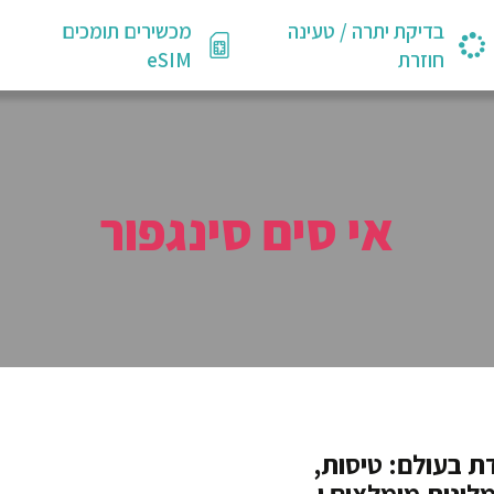
בדיקת יתרה / טעינה
מכשירים תומכים
חוזרת
eSIM
אי סים סינגפור
ת בעולם: טיסות,