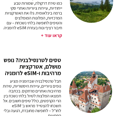
כמו טירת דרקולה, שמורות טבע
ייחודיות, עיירות ציוריות ואתרי סקי
ברמה בינלאומית. גלו את האטרקציות
המרכזיות, המלונות המומלצים
והטיפים לחופשה בלתי נשכחת – עם
חיבור רציף ונוח בעזרת eSIM לרומניה.
קראו עוד +
טסים לטרנסילבניה? נופש
מושלם, אטרקציות
מרהיבות ו-eSIM לרומניה
חבל טרנסילבניה שברומניה מציע
נופים ציוריים, עיירות היסטוריות, טירות
מרהיבות ואתרים מרתקים. בכתבה
תמצאו המלצות לטיול בלתי נשכח בין
הרי הקרפטים, כולל טיפים חשובים. אל
תשכחו להצטייד מראש ב־eSIM
לחו"ל – לחופשה מחוברת, רגועה ובלי
הפתעות.