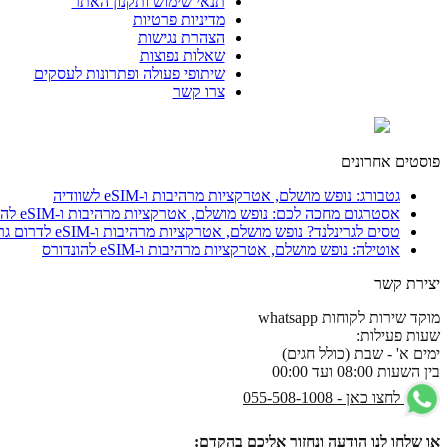
תנאי שימוש ותקנון האתר
מדיניות פרטיות
הצהרת נגישות
שאלות נפוצות
שיתופי פעולה ופתרונות לעסקים
צרו קשר
פוסטים אחרונים
גטבורג: נופש מושלם, אטרקציות מרהיבות ו-eSIM לשוודיה
אסטרגום מחכה לכם: נופש מושלם, אטרקציות מרהיבות ו-eSIM להונגריה
טסים לגרינלנד? נופש מושלם, אטרקציות מרהיבות ו-eSIM לדרום גרינלנד
אוטילה: נופש מושלם, אטרקציות מרהיבות ו-eSIM להונדורס
יצירת קשר
מוקד שירות לקוחות whatsapp
שעות פעילות:
ימים א' - שבת (כולל חגים)
בין השעות 08:00 ועד 00:00
לחצו כאן - 055-508-1008
או שלחו לנו הודעה ונחזור אליכם בהקדם: