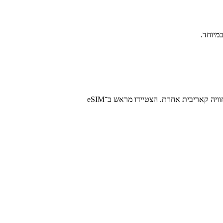
האיטי היא שילוב של טבע פראי, תרבות עשירה, היסטוריה מרגשת ונופים עוצרי נשימה. מהחופים של ז'אקמל ועד המבצרים שבהרים – היעד הזה הוא חוויה קאריבית אחרת. הצטיידו מראש ב־eSIM