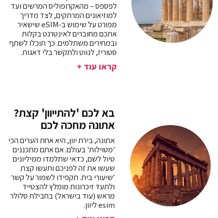
לפספס – מהאקרופוליס המרשים ועד
למוזיאונים המרתקים, לצד מדריך
מפורט על שימוש ב-eSIM שישאיר
אתכם מחוברים לאינטרנט בקלות
ובמחירים משתלמים. כך תוכלו לשתף
סטוריז, לנווט ולתקשר בלי דאגות.
קראו עוד +
בא לכם 'להתייוון' קצת?
אתונה מחכה לכם
אתונה, בירת יוון, היא אחת הערים הכי
'מטוילות' בעולם. אם אתם מתכננים
טיול לשם, כדאי שתלמדו ממיליונים
שעשו את זה לפניכם ותעשו קצת
'שיעורי בית. תקפידו לשמור על קשר
ולתעד זיכרונות מומלץ להצטייד
מראש (עוד בישראל) בחבילת סלולר
esim ליוון.