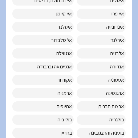
איטליה
איי הבתולה, בריטים
איי פרו
איי קיימן
אינדונזיה
איסלנד
אירלנד
אל סלבדור
אלבניה
אנגווילה
אנדורה
אנטיגואה וברבודה
אסטוניה
אקוודור
ארגנטינה
ארמניה
ארצות הברית
אתיופיה
בולגריה
בוליביה
בוסניה והרצגובינה
בחריין