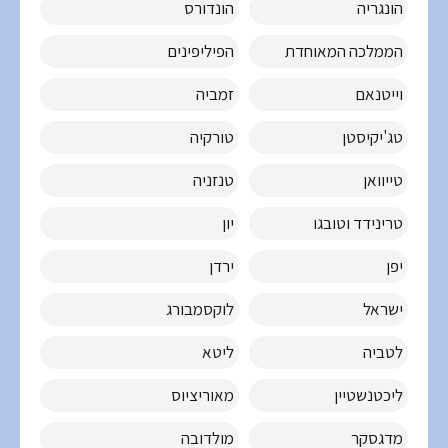
הונגריה
הונדורס
הממלכה המאוחדת
הפיליפינים
וייטנאם
זמביה
טג'יקיסטן
טורקיה
טייוואן
טנזניה
טרינידד וטובגו
יון
יפן
ירדן
ישראל
לוקסמבורג
לטביה
ליטא
ליכטנשטיין
מאוריציוס
מדגסקר
מולדובה