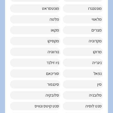
מונטנגרו
מונטסראט
מלאווי
מלטה
מצרים
מקאו
מקדוניה
מקסיקו
מרוקו
נורווגיה
ניגריה
ניו זילנד
נפאל
סורינאם
סין
סינגפור
סלובניה
סלובקיה
סנט לוסיה
סנט קיטס ונוויס