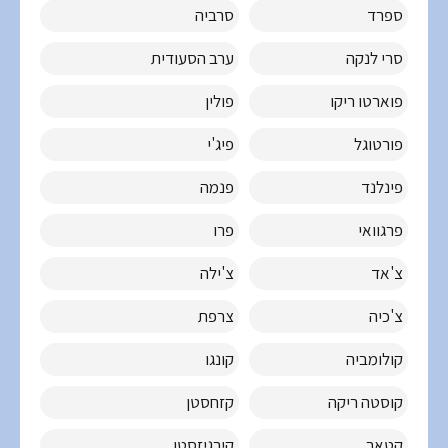
ספרד
סרביה
סרי לנקה
ערב הסעודית
פוארטו ריקו
פולין
פורטוגל
פיג'י
פינלנד
פנמה
פרגוואי
פרו
צ'אד
צ'ילה
צ'כיה
צרפת
קולומביה
קונגו
קוסטה ריקה
קזחסטן
קטאר
קירגיזסטן