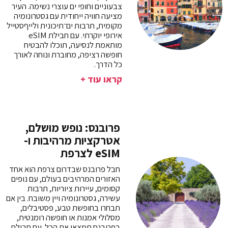
צבעוניים וחופי ים עוצרי נשימה. העיר
מציעה חוויה ייחודית עם גסטרונומיה
מקומית, תרבות ים־תיכונית ולייףסטייל
אירופי יוקרתי. עם חבילת eSIM
מותאמת לנסיעה, תוכלו להבטיח
חופשה רציפה, מחוברת ונוחה לאורך
כל הדרך.
קראו עוד +
פרובנס: נופש מושלם,
אטרקציות מרהיבות ו-
eSIM לצרפת
חבל פרובנס שבדרום צרפת הוא אחד
האזורים המרהיבים בעולם, עם נופים
קסומים, עיירות ציוריות, תרבות
עשירה, גסטרונומיה ויין משובח. בין אם
תבחרו בחופשת טבע, פסטיבלים,
מסלולי אמנות או חופשה רומנטית,
בפרובנס תמצאו את הכל. עם חבילת