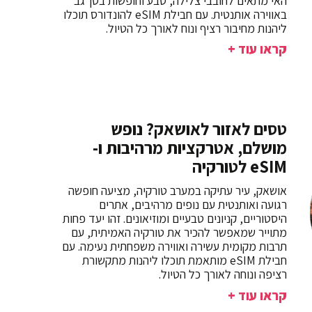
האי מתאים לחובבי צלילה, טבע וחופשות בטן־גב
באווירה אותנטית. עם חבילת eSIM להונדורס תוכלו
ליהנות מחיבור רציף ונוח לאורך כל הטיול.
קראו עוד +
טסים לאזור לאושאק? נופש
מושלם, אטרקציות מרהיבות ו-
eSIM לטורקיה
אושאק, עיר עתיקה במערב טורקיה, מציעה חופשה
רגועה ואותנטית עם נופים מרהיבים, אתרים
היסטוריים, קניונים טבעיים ומוזיאונים. זהו יעד פחות
מתוייר שמאפשר להכיר את טורקיה האמיתית, עם
תרבות מקומית עשירה ואווירה משפחתית נעימה. עם
חבילת eSIM מותאמת תוכלו ליהנות מתקשורת
רציפה ונוחה לאורך כל הטיול.
קראו עוד +