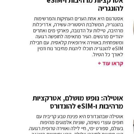
אטרקציות מרהיבות ו-eSIM
להונגריה
אסטרגום היא אחת הערים העתיקות והמרשימות
בהונגריה, המשלבת היסטוריה עשירה, אדריכלות
מרהיבה, טיילות על הדנובה, פארקי מים ואתרים
יהודיים מרגשים. העיר מתאימה לחופשה רגועה
ומשפחתית באווירה אירופאית קלאסית. עם חבילת
eSIM להונגריה תוכלו ליהנות מחיבור נוח וזמין
לאורך כל הטיול.
קראו עוד +
אוטילה: נופש מושלם, אטרקציות
מרהיבות ו-eSIM להונדורס
אוטילה שבהונדורס היא פנינת טבע קריבית עם
חופים עוצרי נשימה, שוניות אלמוגים מהיפות
בעולם, ספורט ימי, חיי לילה ואווירה טרופית רגועה.