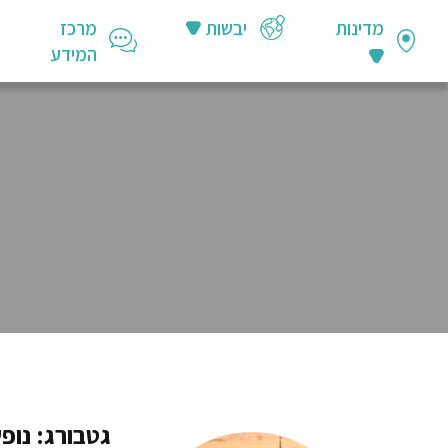
מדינות
יבשות
מרכז
המידע
גטבורג: נופ