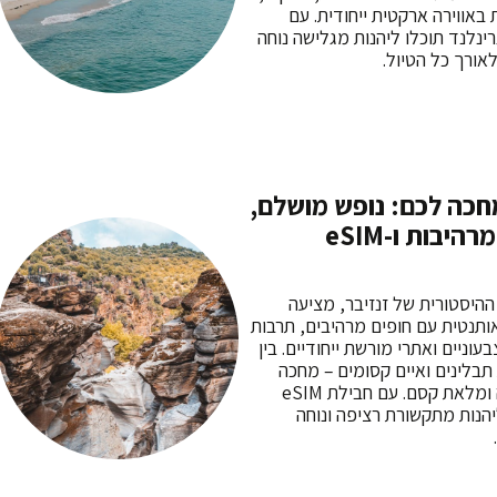
באווירה ארקטית ייחודית. עם
ת eSIM לגרינלנד תוכלו ליהנות מגלישה נוחה
אורך כל הטיול.
מחכה לכם: נופש מושלם,
אטרקציות מרהיבות ו-eSIM
 ההיסטורית של זנזיבר, מציעה
ותנטית עם חופים מרהיבים, תרבות
עוניים ואתרי מורשת ייחודיים. בין
 תבלינים ואיים קסומים – מחכה
לכם חוויה רגועה ומלאת קסם. עם חבילת eSIM
יהנות מתקשורת רציפה ונוחה