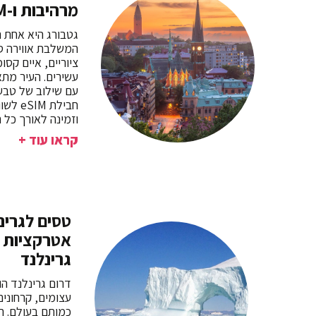
מרהיבות ו-eSIM לשוודיה
גטבורג היא אחת ה
המשלבת אווירה סק
ציוריים, איים קסו
עשירים. העיר מת
עם שילוב של טבע,
חבילת 
וזמינה לאורך כל ה
קראו עוד +
טסים לגרינ
גרינלנד
דרום גרינלנד הו
עצומים, קרחונים,
כמותם בעולם. ה