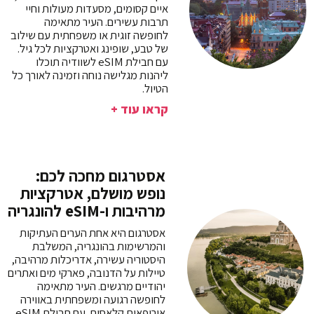
איים קסומים, מסעדות מעולות וחיי
תרבות עשירים. העיר מתאימה
לחופשה זוגית או משפחתית עם שילוב
של טבע, שופינג ואטרקציות לכל גיל.
עם חבילת eSIM לשוודיה תוכלו
ליהנות מגלישה נוחה וזמינה לאורך כל
הטיול.
קראו עוד +
אסטרגום מחכה לכם:
נופש מושלם, אטרקציות
מרהיבות ו-eSIM להונגריה
אסטרגום היא אחת הערים העתיקות
והמרשימות בהונגריה, המשלבת
היסטוריה עשירה, אדריכלות מרהיבה,
טיילות על הדנובה, פארקי מים ואתרים
יהודיים מרגשים. העיר מתאימה
לחופשה רגועה ומשפחתית באווירה
אירופאית קלאסית. עם חבילת eSIM