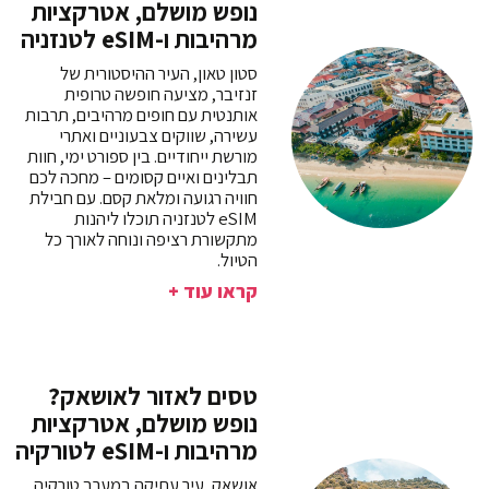
נופש מושלם, אטרקציות
מרהיבות ו-eSIM לטנזניה
סטון טאון, העיר ההיסטורית של
זנזיבר, מציעה חופשה טרופית
אותנטית עם חופים מרהיבים, תרבות
עשירה, שווקים צבעוניים ואתרי
מורשת ייחודיים. בין ספורט ימי, חוות
תבלינים ואיים קסומים – מחכה לכם
חוויה רגועה ומלאת קסם. עם חבילת
eSIM לטנזניה תוכלו ליהנות
מתקשורת רציפה ונוחה לאורך כל
הטיול.
קראו עוד +
טסים לאזור לאושאק?
נופש מושלם, אטרקציות
מרהיבות ו-eSIM לטורקיה
אושאק, עיר עתיקה במערב טורקיה,