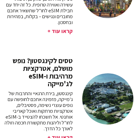
עשירה ואווירה טרופית. כל זה יחד עם
חבילת eSIM לחו"ל שתשאיר אתכם
מחוברים ונגישים – בקלות, במהירות
ובחסכון.
קראו עוד +
טסים לקינגסטון? נופש
מושלם, אטרקציות
מרהיבות ו-eSIM
לג'מייקה
קינגסטון, בירת הרגאיי והתרבות של
ג'מייקה, מזמינה אתכם לחופשה עם
נופים עוצרי נשימה, פסטיבלים,
אטרקציות מרתקות ואוכל קאריבי
אותנטי. אל תשכחו להצטייד ב-eSIM
לחו"ל וליהנות מתקשורת חכמה וזולה
לאורך כל הדרך.
קראו עוד +