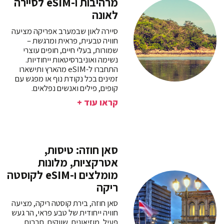
מרהיבות ו-eSIM לסיירה
לאונה
סיירה לאון שבמערב אפריקה מציעה
חוויה טבעית, פראית ומרגשת –
שמורות, בעלי חיים, חופים עוצרי
נשימה ואוניברסיטאות ייחודיות.
התחברו ל-eSIM מהארץ ותישארו
זמינים בכל נקודת נוף או מפגש עם
קופים, פילים ואנשים נפלאים.
קראו עוד +
סאן חוזה: טיסות,
אטרקציות, מלונות
מומלצים ו-eSIM לקוסטה
ריקה
סאן חוזה, בירת קוסטה ריקה, מציעה
חוויה ייחודית של טבע פראי, הר געש
פעיל, מוזיאונים, שווקים, תרבות