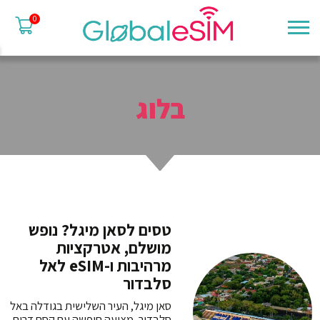
0
בלוג
טסים לסאן מיגל? נופש
מושלם, אטרקציות
מרהיבות ו-eSIM לאל
סלבדור
סאן מיגל, העיר השלישית בגודלה באל
סלבדור, מציעה חופשה עם קסם דרום