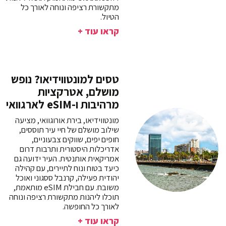
מתקשורת רציפה ונוחה לאורך כל
הטיול.
קראו עוד +
טסים למונטווידיאו? נופש
מושלם, אטרקציות
מרהיבות ו-eSIM לארגוואי
מונטווידיאו, בירת אורוגוואי, מציעה
שילוב מושלם של חיי עיר תוססים,
חופים יפים, שווקים צבעוניים,
אדריכלות היסטורית ותרבות דרום
אמריקאית אותנטית. העיר ידועה גם
כיעד בטוח ונוח לתיירים, עם קהילה
יהודית פעילה, קרנבל ססגוני ואוכל
משובח. עם חבילת eSIM מותאמת,
תוכלו ליהנות מתקשורת רציפה ונוחה
לאורך כל החופשה.
קראו עוד +