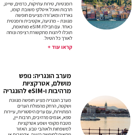
רומנטיות, טירות עתיקות, כרמים, שייט,
תרבות ואוכל איטלקי משובח. קומו,
גארדה ומאג'ורה מציעים חופשה
מגוונת – מרגיעה, אקטיבית ורומנטית
כאחד. עם חבילת eSIM מותאמת,
תוכלו ליהנות מתקשורת רציפה ונוחה
לאורך כל הטיול.
קראו עוד +
מערב הונגריה: נופש
מושלם, אטרקציות
מרהיבות ו-eSIM להונגריה
מערב הונגריה מציע חופשה מגוונת
ושקטה, הרחק מהמולת הערים
המתוירות, עם ערים היסטוריות, עיירות
ספא, אגמים מרהיבים, תרבות יין,
מטבח מקומי ושפע אטרקציות
למשפחות ולאוהבי טבע. האזור
מתאים לחופשה רגועה, אקטיבית או