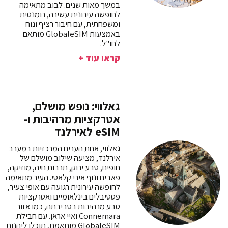
במשך מאות שנים. לבוב מתאימה
לחופשה עירונית עשירה, רומנטית
ומשפחתית, עם חיבור רציף ונוח
באמצעות GlobaleSIM מותאם
לחו"ל.
קראו עוד +
גאלווי: נופש מושלם,
אטרקציות מרהיבות ו-
eSIM לאירלנד
גאלווי, אחת הערים המרכזיות במערב
אירלנד, מציעה שילוב מושלם של
חופים, טבע ירוק, תרבות חיה, מוזיקה,
פאבים ונוף אירי קלאסי. העיר מתאימה
לחופשה עירונית רגועה עם אופי צעיר,
פסטיבלים בינלאומיים ואטרקציות
טבע מרהיבות בסביבתה, כמו אזור
Connemara ואיי אראן. עם חבילת
GlobaleSIM מותאמת, תוכלו ליהנות