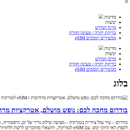
0
מדינות
יבשות
מרכז המידע
בדיקת יתרה / טעינה חוזרת
מכשירים תומכים eSIM
מדינות
יבשות
מרכז המידע
בדיקת יתרה / טעינה חוזרת
מכשירים תומכים eSIM
בלוג
בודרום מחכה לכם: נופש מושלם, אטרקציות מרהיבות ו-eSIM 
בודרום – עיר נמל ציורית בטורקיה – מציעה שילוב נדיר של ים, היסטוריה, ט
לקפוץ לאי היווני קוס. עם eSIM לטורקיה, תישארו מחוברים לרשת ולחוויות – כבר מהארץ, בלי כרטיס פיזי.