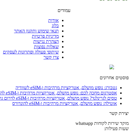
עמודים
אודות
בלוג
תנאי שימוש ותקנון האתר
מדיניות פרטיות
הצהרת נגישות
שאלות נפוצות
שיתופי פעולה ופתרונות לעסקים
צרו קשר
פוסטים אחרונים
גטבורג: נופש מושלם, אטרקציות מרהיבות ו-eSIM לשוודיה
אסטרגום מחכה לכם: נופש מושלם, אטרקציות מרהיבות ו-eSIM להונגריה
טסים לגרינלנד? נופש מושלם, אטרקציות מרהיבות ו-eSIM לדרום גרינלנד
אוטילה: נופש מושלם, אטרקציות מרהיבות ו-eSIM להונדורס
יצירת קשר
מוקד שירות לקוחות whatsapp
שעות פעילות: