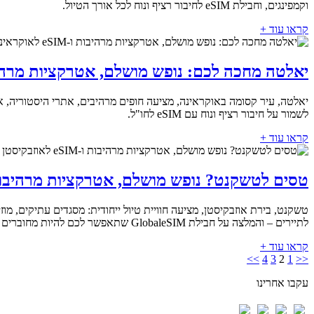
וקמפינגים, וחבילת eSIM לחיבור רציף ונוח לכל אורך הטיול.
קראו עוד +
יאלטה מחכה לכם: נופש מושלם, אטרקציות מרהיבות ו-eSIM לא
יאלטה, עיר קסומה באוקראינה, מציעה חופים מרהיבים, אתרי היסטוריה, ארמ
לשמור על חיבור רציף ונוח עם eSIM לחו"ל.
קראו עוד +
טסים לטשקנט? נופש מושלם, אטרקציות מרהיבות ו-eSIM לאוזבק
טשקנט, בירת אוזבקיסטן, מציעה חוויית טיול ייחודית: מסגדים עתיקים, מוז
לתיירים – והמלצה על חבילת GlobaleSIM שתאפשר לכם להיות מחוברים כל הזמן.
קראו עוד +
>>
4
3
2
1
<<
עקבו אחרינו