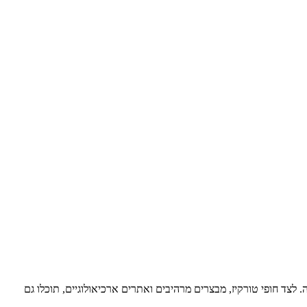
ה. לצד חופי טורקיז, מבצרים מרהיבים ואתרים ארכיאולוגיים, תוכלו גם